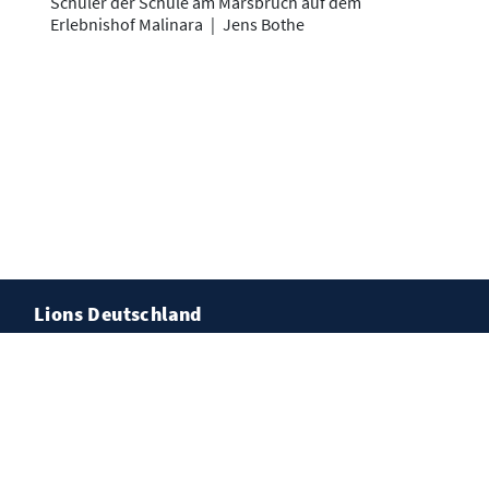
Schüler der Schule am Marsbruch auf dem
Erlebnishof Malinara
|
Jens Bothe
Lions Deutschland
Kontakt
Impressum
Datenschutz
Cookies
© Lions Deutschland, Dortmund